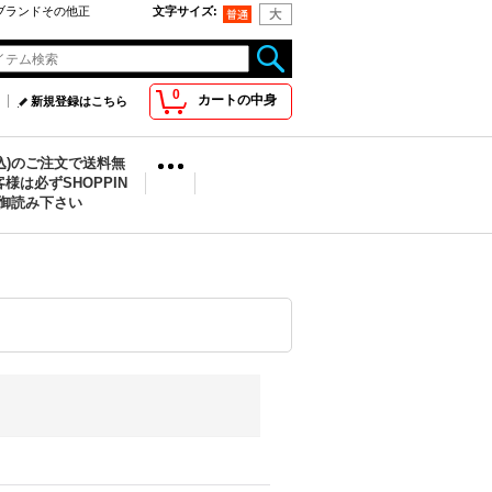
oo取扱ブランドその他正
文字サイズ
:
0
カートの中身
新規登録はこちら
税込)のご注文で送料無
様は必ずSHOPPIN
を御読み下さい