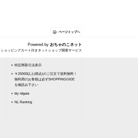
ページトップへ
Powered by
おちゃのこネット
とショッピングカート付きネットショップ開業サービス
特定商取引法表示
￥25000以上(税込)のご注文で送料無料！
御利用のお客様は必ずSHOPPINGGIDE
を御読み下さい
tity niigata
NL Ranking