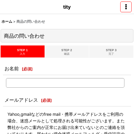
tity
ホーム
>
商品の問い合わせ
商品の問い合わせ
STEP 1
STEP 2
STEP 3
入力
確認
完了
お名前
[
必須
]
メールアドレス
[
必須
]
Yahoo,gmailなどのfree mail・携帯メールアドレスをご利用の
場合、迷惑メールとして処理される可能性がございます。また
弊社からのご案内が正常にお届け出来ていないとのご連絡を頂
いております。届かない場合迷惑メールフォルダ・受信設定の