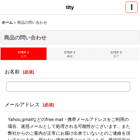
tity
ホーム
>
商品の問い合わせ
商品の問い合わせ
STEP 1
STEP 2
STEP 3
入力
確認
完了
お名前
[
必須
]
メールアドレス
[
必須
]
Yahoo,gmailなどのfree mail・携帯メールアドレスをご利用の
場合、迷惑メールとして処理される可能性がございます。また
弊社からのご案内が正常にお届け出来ていないとのご連絡を頂
いております。届かない場合迷惑メールフォルダ・受信設定の