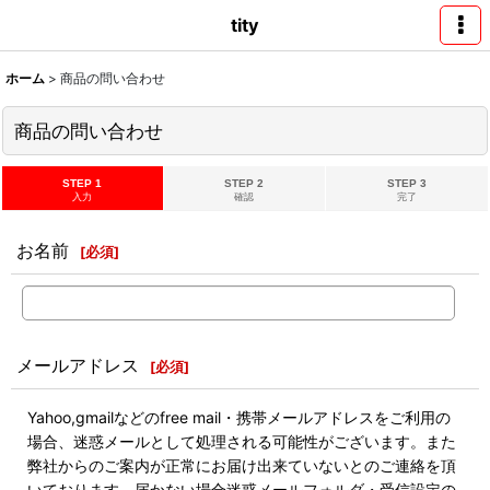
tity
ホーム
>
商品の問い合わせ
商品の問い合わせ
STEP 1
STEP 2
STEP 3
入力
確認
完了
お名前
[
必須
]
メールアドレス
[
必須
]
Yahoo,gmailなどのfree mail・携帯メールアドレスをご利用の
場合、迷惑メールとして処理される可能性がございます。また
弊社からのご案内が正常にお届け出来ていないとのご連絡を頂
いております。届かない場合迷惑メールフォルダ・受信設定の