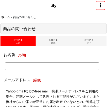
tity
ホーム
>
商品の問い合わせ
商品の問い合わせ
STEP 1
STEP 2
STEP 3
入力
確認
完了
お名前
[
必須
]
メールアドレス
[
必須
]
Yahoo,gmailなどのfree mail・携帯メールアドレスをご利用の
場合、迷惑メールとして処理される可能性がございます。また
弊社からのご案内が正常にお届け出来ていないとのご連絡を頂
いております。届かない場合迷惑メールフォルダ・受信設定の