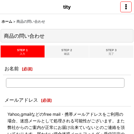
tity
ホーム
>
商品の問い合わせ
商品の問い合わせ
STEP 1
STEP 2
STEP 3
入力
確認
完了
お名前
[
必須
]
メールアドレス
[
必須
]
Yahoo,gmailなどのfree mail・携帯メールアドレスをご利用の
場合、迷惑メールとして処理される可能性がございます。また
弊社からのご案内が正常にお届け出来ていないとのご連絡を頂
いております。届かない場合迷惑メールフォルダ・受信設定の