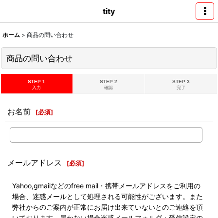
tity
ホーム
>
商品の問い合わせ
商品の問い合わせ
STEP 1
STEP 2
STEP 3
入力
確認
完了
お名前
[
必須
]
メールアドレス
[
必須
]
Yahoo,gmailなどのfree mail・携帯メールアドレスをご利用の
場合、迷惑メールとして処理される可能性がございます。また
弊社からのご案内が正常にお届け出来ていないとのご連絡を頂
いております。届かない場合迷惑メールフォルダ・受信設定の