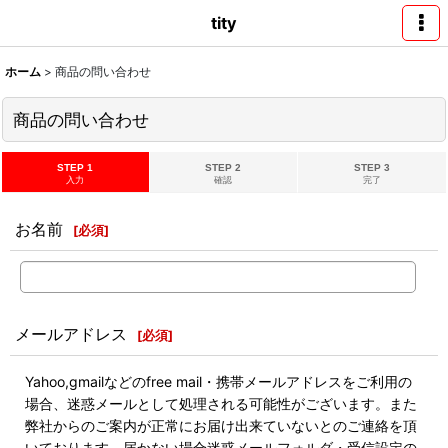
tity
ホーム
>
商品の問い合わせ
商品の問い合わせ
STEP 1
STEP 2
STEP 3
入力
確認
完了
お名前
[
必須
]
メールアドレス
[
必須
]
Yahoo,gmailなどのfree mail・携帯メールアドレスをご利用の
場合、迷惑メールとして処理される可能性がございます。また
弊社からのご案内が正常にお届け出来ていないとのご連絡を頂
いております。届かない場合迷惑メールフォルダ・受信設定の