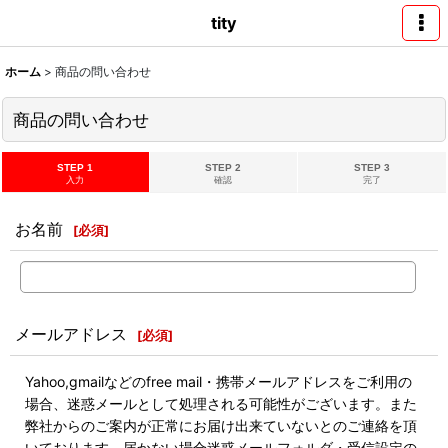
tity
ホーム
>
商品の問い合わせ
商品の問い合わせ
STEP 1
STEP 2
STEP 3
入力
確認
完了
お名前
[
必須
]
メールアドレス
[
必須
]
Yahoo,gmailなどのfree mail・携帯メールアドレスをご利用の
場合、迷惑メールとして処理される可能性がございます。また
弊社からのご案内が正常にお届け出来ていないとのご連絡を頂
いております。届かない場合迷惑メールフォルダ・受信設定の