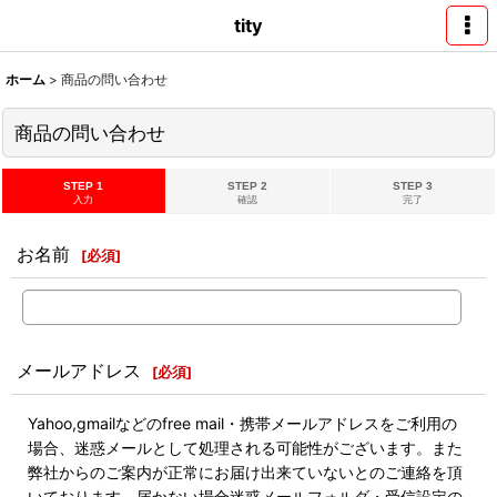
tity
ホーム
>
商品の問い合わせ
商品の問い合わせ
STEP 1
STEP 2
STEP 3
入力
確認
完了
お名前
[
必須
]
メールアドレス
[
必須
]
Yahoo,gmailなどのfree mail・携帯メールアドレスをご利用の
場合、迷惑メールとして処理される可能性がございます。また
弊社からのご案内が正常にお届け出来ていないとのご連絡を頂
いております。届かない場合迷惑メールフォルダ・受信設定の