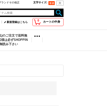
oo取扱ブランドその他正
文字サイズ
:
0
カートの中身
新規登録はこちら
税込)のご注文で送料無
様は必ずSHOPPIN
を御読み下さい