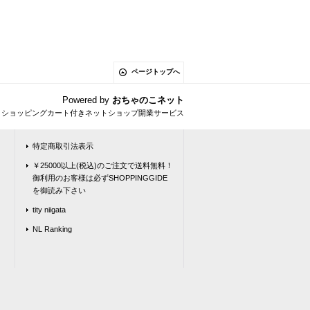
ページトップへ
Powered by
おちゃのこネット
とショッピングカート付きネットショップ開業サービス
特定商取引法表示
￥25000以上(税込)のご注文で送料無料！
御利用のお客様は必ずSHOPPINGGIDE
を御読み下さい
tity niigata
NL Ranking