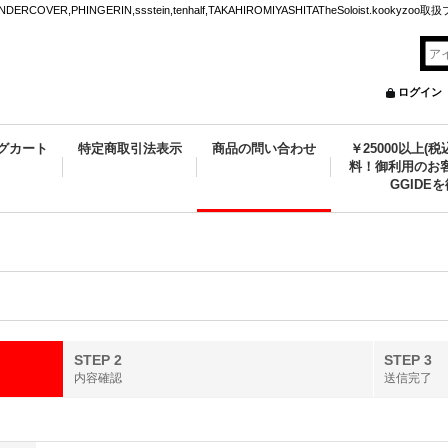
VER,PHINGERIN,ssstein,tenhalf,TAKAHIROMIYASHITATheSoloist.kookyz
ログイン
グカート
特定商取引法表示
商品の問い合わせ
￥25000以上(
料！御利用のお客
GGIDE
STEP 2
STEP 3
内容確認
送信完了