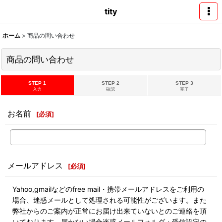
tity
ホーム
>
商品の問い合わせ
商品の問い合わせ
STEP 1
STEP 2
STEP 3
入力
確認
完了
お名前
[
必須
]
メールアドレス
[
必須
]
Yahoo,gmailなどのfree mail・携帯メールアドレスをご利用の
場合、迷惑メールとして処理される可能性がございます。また
弊社からのご案内が正常にお届け出来ていないとのご連絡を頂
いております。届かない場合迷惑メールフォルダ・受信設定の