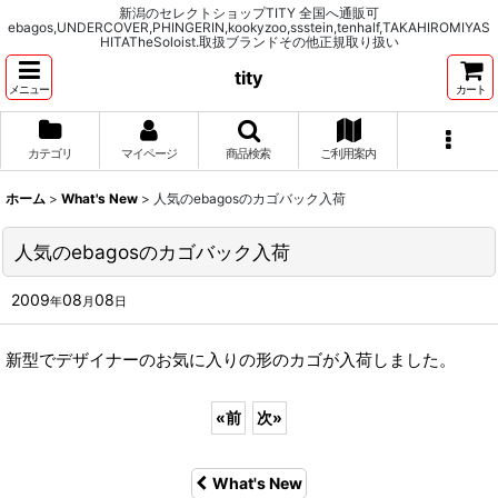
新潟のセレクトショップTITY 全国へ通販可
ebagos,UNDERCOVER,PHINGERIN,kookyzoo,ssstein,tenhalf,TAKAHIROMIYAS
HITATheSoloist.取扱ブランドその他正規取り扱い
tity
メニュー
カート
カテゴリ
マイページ
商品検索
ご利用案内
ホーム
>
What's New
>
人気のebagosのカゴバック入荷
人気のebagosのカゴバック入荷
2009
08
08
年
月
日
新型でデザイナーのお気に入りの形のカゴが入荷しました。
«
前
次
»
What's New