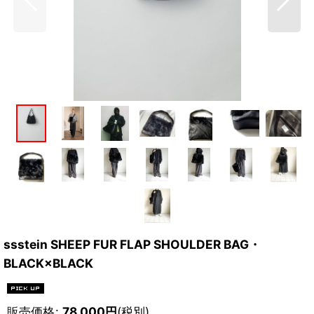
ssstein SHEEP FUR FLAP SHOULDER BAG・
BLACK×BLACK
販売価格
:
78,000
円
(税別)