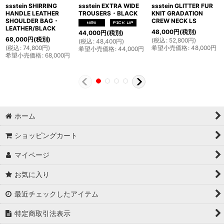
ssstein SHIRRING
ssstein EXTRA WIDE
ssstein GLITTER FUR
HANDLE LEATHER
TROUSERS・BLACK
KNIT GRADATION
SHOULDER BAG・
CREW NECK LS
LEATHER/BLACK
48,000
円
(税別)
44,000
円
(税別)
68,000
円
(税別)
(
税込
:
52,800
円
)
(
税込
:
48,400
円
)
(
税込
:
74,800
円
)
希望小売価格
:
48,000
円
希望小売価格
:
44,000
円
希望小売価格
:
68,000
円
ホーム
ショッピングカート
マイページ
お気に入り
最近チェックしたアイテム
特定商取引法表示