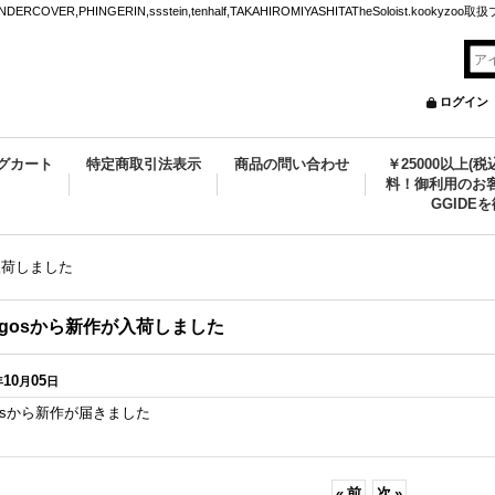
VER,PHINGERIN,ssstein,tenhalf,TAKAHIROMIYASHITATheSoloist.kookyz
ログイン
グカート
特定商取引法表示
商品の問い合わせ
￥25000以上(
料！御利用のお客
GGIDE
が入荷しました
agosから新作が入荷しました
10
05
年
月
日
gosから新作が届きました
«
前
次
»