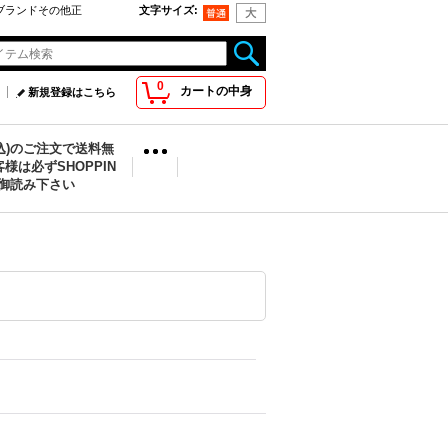
oo取扱ブランドその他正
文字サイズ
:
0
カートの中身
新規登録はこちら
税込)のご注文で送料無
様は必ずSHOPPIN
を御読み下さい