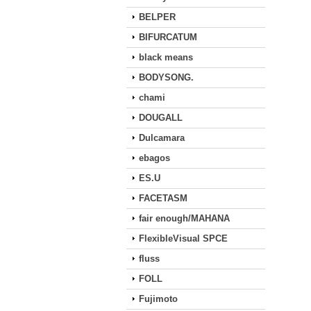
BELPER
BIFURCATUM
black means
BODYSONG.
chami
DOUGALL
Dulcamara
ebagos
ES.U
FACETASM
fair enough/MAHANA
FlexibleVisual SPCE
fluss
FOLL
Fujimoto