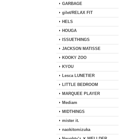
GARBAGE
gilet/RELAX FIT
HELS
HOUGA
ISSUETHINGS
JACKSON MATISSE
KOOKY ZOO
KYOU
Lesca LUNETIER
LITTLE BEDROOM
MARQUEE PLAYER
Mediam
MIDTHINGS
mister it.
naokitomizuka
Naughty’z ✕ WELLDER