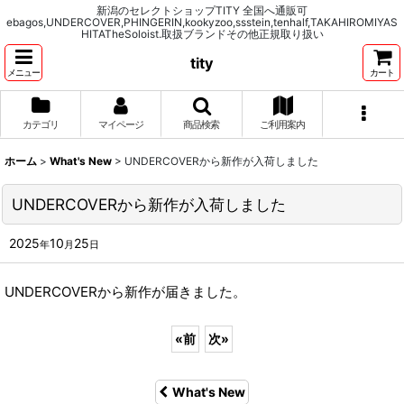
新潟のセレクトショップTITY 全国へ通販可
ebagos,UNDERCOVER,PHINGERIN,kookyzoo,ssstein,tenhalf,TAKAHIROMIYAS
HITATheSoloist.取扱ブランドその他正規取り扱い
tity
メニュー
カート
カテゴリ
マイページ
商品検索
ご利用案内
ホーム
>
What's New
>
UNDERCOVERから新作が入荷しました
UNDERCOVERから新作が入荷しました
2025
10
25
年
月
日
UNDERCOVERから新作が届きました。
«
前
次
»
What's New