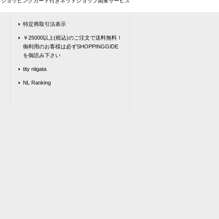
とショッピングカート付きネットショップ開業サービス
特定商取引法表示
￥25000以上(税込)のご注文で送料無料！
御利用のお客様は必ずSHOPPINGGIDE
を御読み下さい
tity niigata
NL Ranking