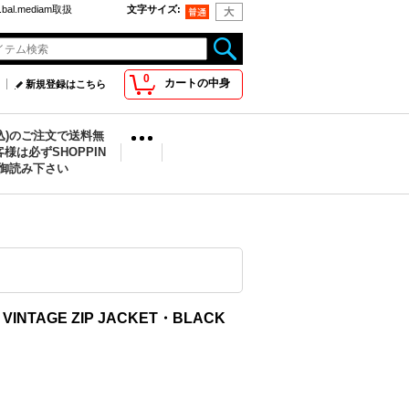
bal.mediam取扱
文字サイズ
:
0
カートの中身
新規登録はこちら
税込)のご注文で送料無
様は必ずSHOPPIN
を御読み下さい
D VINTAGE ZIP JACKET・BLACK