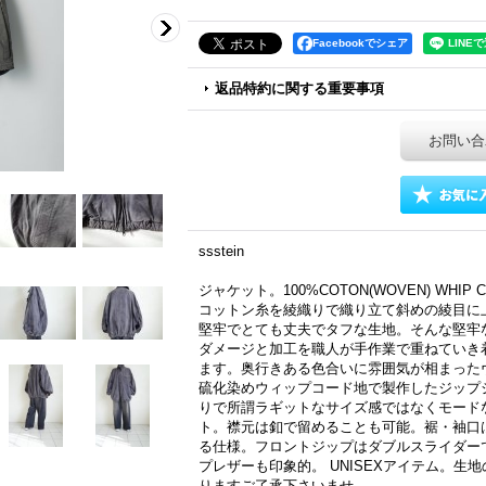
Facebookでシェア
返品特約に関する重要事項
お問い合
ssstein
ジャケット。100%COTON(WOVEN) WHIP 
コットン糸を綾織りで織り立て斜めの綾目に
堅牢でとても丈夫でタフな生地。そんな堅牢
ダメージと加工を職人が手作業で重ねていき
ます。奥行きある色合いに雰囲気が相まった
硫化染めウィップコード地で製作したジップ
りで所謂ラギットなサイズ感ではなくモード
ト。襟元は釦で留めることも可能。裾・袖口
る仕様。フロントジップはダブルスライダー
プレザーも印象的。 UNISEXアイテム。
りますご了承下さいませ。