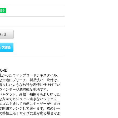
わせ
CORD
上がったウィップコードテキスタイル。
な生地にブリーチ、製品洗い、吹付け、
着古したような独特な表情に仕上げてい
ヴィンテージ感満載な生地です。
ジャケット。身幅・袖振りもありゆった
な方向でカジュアル過ぎないジャケッ
はゴムを通して自然にギャザーが生まれ
で開閉アレンジして遊べます。襟のシー
生地の特性上若干サイズに差が出る場合があ