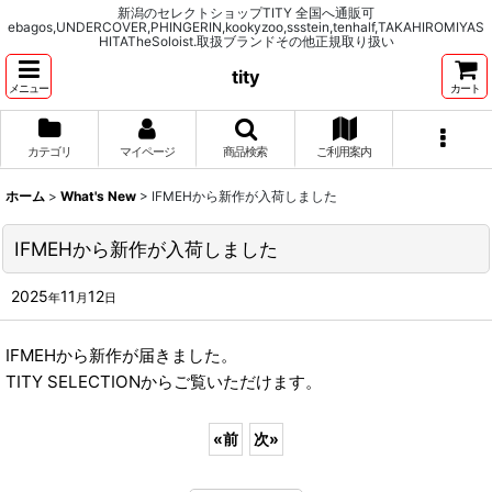
新潟のセレクトショップTITY 全国へ通販可
ebagos,UNDERCOVER,PHINGERIN,kookyzoo,ssstein,tenhalf,TAKAHIROMIYAS
HITATheSoloist.取扱ブランドその他正規取り扱い
tity
メニュー
カート
カテゴリ
マイページ
商品検索
ご利用案内
ホーム
>
What's New
>
IFMEHから新作が入荷しました
IFMEHから新作が入荷しました
2025
11
12
年
月
日
IFMEHから新作が届きました。
TITY SELECTIONからご覧いただけます。
«
前
次
»