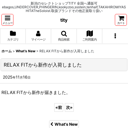
新潟のセレクトショップTITY 全国へ通販可
ebagos,UNDERCOVER,PHINGERIN,kookyzoo,ssstein,tenhalf,TAKAHIROMIYAS
HITATheSoloist.取扱ブランドその他正規取り扱い
tity
メニュー
カート
カテゴリ
マイページ
商品検索
ご利用案内
ホーム
>
What's New
>
RELAX FITから新作が入荷しました
RELAX FITから新作が入荷しました
2025
11
16
年
月
日
RELAX FITから新作が届きました。
«
前
次
»
What's New