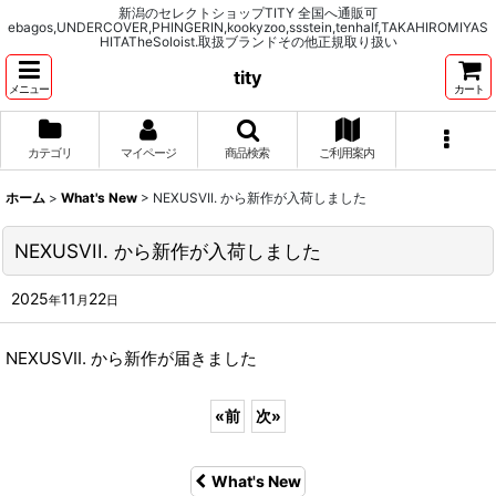
新潟のセレクトショップTITY 全国へ通販可
ebagos,UNDERCOVER,PHINGERIN,kookyzoo,ssstein,tenhalf,TAKAHIROMIYAS
HITATheSoloist.取扱ブランドその他正規取り扱い
tity
メニュー
カート
カテゴリ
マイページ
商品検索
ご利用案内
ホーム
>
What's New
>
NEXUSVII. から新作が入荷しました
NEXUSVII. から新作が入荷しました
2025
11
22
年
月
日
NEXUSVII. から新作が届きました
«
前
次
»
What's New