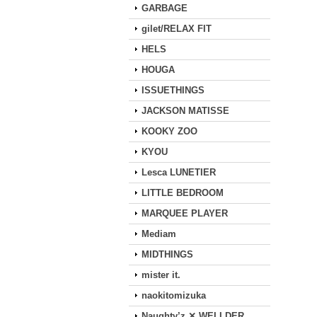
GARBAGE
gilet/RELAX FIT
HELS
HOUGA
ISSUETHINGS
JACKSON MATISSE
KOOKY ZOO
KYOU
Lesca LUNETIER
LITTLE BEDROOM
MARQUEE PLAYER
Mediam
MIDTHINGS
mister it.
naokitomizuka
Naughty’z ✕ WELLDER