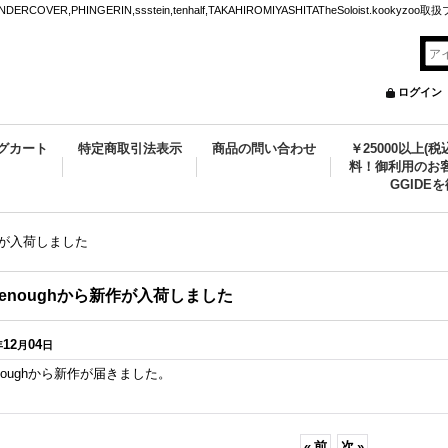
VER,PHINGERIN,ssstein,tenhalf,TAKAHIROMIYASHITATheSoloist.kookyz
ログイン
グカート
特定商取引法表示
商品の問い合わせ
￥25000以上(
料！御利用のお客
GGIDE
ら新作が入荷しました
ir enoughから新作が入荷しました
12
04
年
月
日
r enoughから新作が届きました。
«
前
次
»