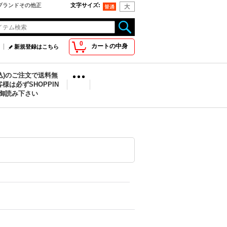
oo取扱ブランドその他正
文字サイズ
:
0
カートの中身
新規登録はこちら
税込)のご注文で送料無
様は必ずSHOPPIN
を御読み下さい