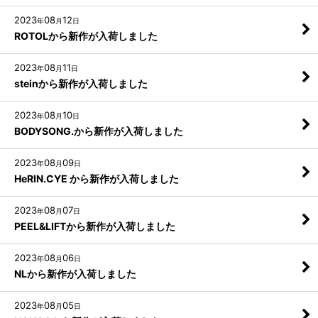
2023
08
12
年
月
日
ROTOLから新作が入荷しました
2023
08
11
年
月
日
steinから新作が入荷しました
2023
08
10
年
月
日
BODYSONG.から新作が入荷しました
2023
08
09
年
月
日
HeRIN.CYE から新作が入荷しました
2023
08
07
年
月
日
PEEL&LIFTから新作が入荷しました
2023
08
06
年
月
日
NLから新作が入荷しました
2023
08
05
年
月
日