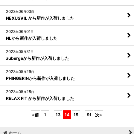
2023
06
03
年
月
日
NEXUSVII. から新作が入荷しました
2023
06
01
年
月
日
NLから新作が入荷しました
2023
05
31
年
月
日
aubergeから新作が入荷しました
2023
05
29
年
月
日
PHINGERINから新作が入荷しました
2023
05
28
年
月
日
RELAX FIT から新作が入荷しました
«
前
1
...
13
14
15
...
91
次
»
ホーム