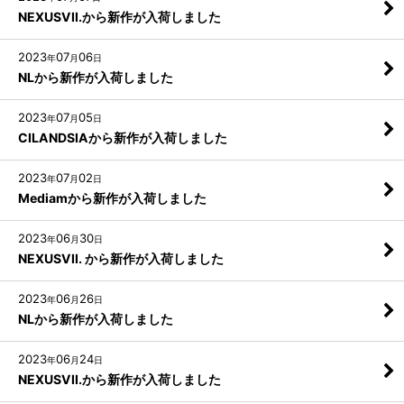
NEXUSVII.から新作が入荷しました
2023
07
06
年
月
日
NLから新作が入荷しました
2023
07
05
年
月
日
CILANDSIAから新作が入荷しました
2023
07
02
年
月
日
Mediamから新作が入荷しました
2023
06
30
年
月
日
NEXUSVII. から新作が入荷しました
2023
06
26
年
月
日
NLから新作が入荷しました
2023
06
24
年
月
日
NEXUSVII.から新作が入荷しました