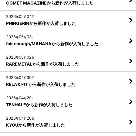
COMET MAGAZINEから新作が入荷しました
2026
05
04
年
月
日
PHINGERINから新作が入荷しました
2026
05
03
年
月
日
fair enough/MAHANAから新作が入荷しました
2026
05
02
年
月
日
RAREMETALから新作が入荷しました
2026
04
30
年
月
日
RELAX FIT から新作が入荷しました
2026
04
29
年
月
日
TENHALFから新作が入荷しました
2026
04
26
年
月
日
KYOUから新作が入荷しました