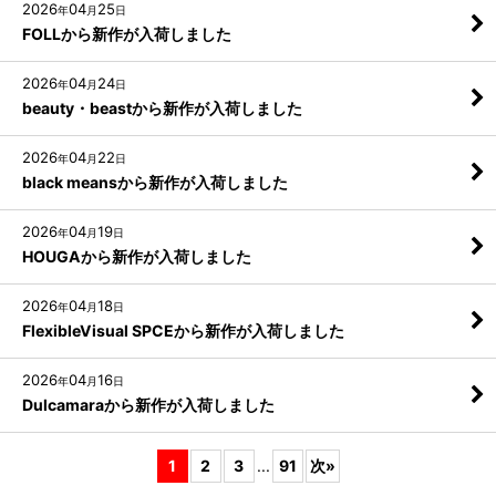
2026
04
25
年
月
日
FOLLから新作が入荷しました
2026
04
24
年
月
日
beauty・beastから新作が入荷しました
2026
04
22
年
月
日
black meansから新作が入荷しました
2026
04
19
年
月
日
HOUGAから新作が入荷しました
2026
04
18
年
月
日
FlexibleVisual SPCEから新作が入荷しました
2026
04
16
年
月
日
Dulcamaraから新作が入荷しました
1
2
3
...
91
次
»