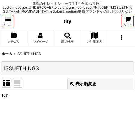
新潟のセレクトショップTITY 全国へ通販可
ssstein,ebagos,UNDERCOVER,blackmeans,kookyzoo,PHINGERIN,ISSUETHIN
GS,TAKAHIROMIYASHITATheSoloist.mediam取扱ブランドその他正規取り扱い
tity
メニュー
カート
カテゴリ
マイページ
商品検索
ご利用案内
ホーム
>
ISSUETHINGS
ISSUETHINGS
表示順変更
閉じる
10
件
表示数
:
並び順
:
絞り込む