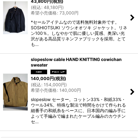
43,800
円
(税別)
(
税込
:
48,180
円
)
希望小売価格
:
73,000
円
*セールアイテムなので送料無料対象外です。
SOSHIOTSUKI ソウシオオツキ ジャケット。リネ
ン100％。しなやかで肌に優しい質感、奥深い光
沢がある高品質リネンファブリックを採用。とて
も…
slopeslow cable HAND KNITTING cowichan
sweater
140,000
円
(税別)
(
税込
:
154,000
円
)
希望小売価格
:
140,000
円
slopeslow セーター。コットン33%・和紙33%・
ウール34%。特殊な製法で時間をかけて作られる
細番手の和紙糸をベースに、日本国内の編み手に
よって手編みで編まれたケーブル編みのカウチン
セ…