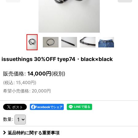
issuethings 30%OFF tyep74・black×black
販売価格
:
14,000
円
(税別)
(
税込
:
15,400
円
)
希望小売価格
:
20,000
円
Facebookでシェア
数量
:
返品特約に関する重要事項