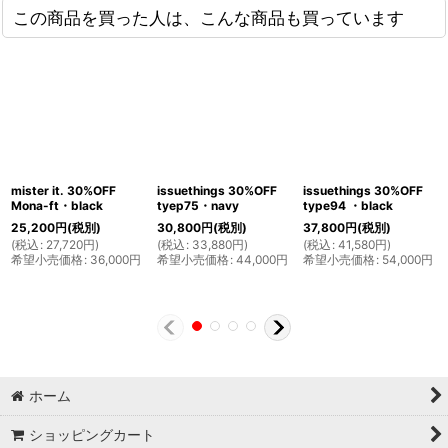
この商品を買った人は、こんな商品も買っています
mister it. 30%OFF
issuethings 30%OFF
issuethings 30%OFF
Mona-ft・black
tyep75・navy
type94 ・black
25,200
円
(税別)
30,800
円
(税別)
37,800
円
(税別)
(
税込
:
27,720
円
)
(
税込
:
33,880
円
)
(
税込
:
41,580
円
)
希望小売価格
:
36,000
円
希望小売価格
:
44,000
円
希望小売価格
:
54,000
円
ホーム
ショッピングカート