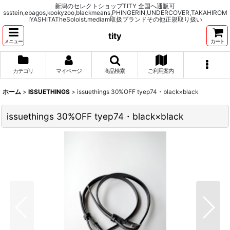
新潟のセレクトショップTITY 全国へ通販可
ssstein,ebagos,kookyzoo,blackmeans,PHINGERIN,UNDERCOVER,TAKAHIROM
IYASHITATheSoloist.mediam取扱ブランドその他正規取り扱い
tity
メニュー
カート
カテゴリ
マイページ
商品検索
ご利用案内
ホーム
>
ISSUETHINGS
>
issuethings 30%OFF tyep74・black×black
issuethings 30%OFF tyep74・black×black