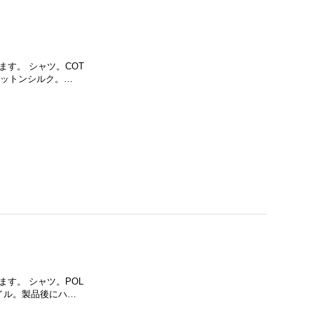
ります。 シャツ。COT
たコットンシルク。…
ります。 シャツ。POL
タイル。製品後にハ…