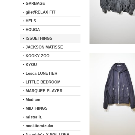
GARBAGE
gilet/RELAX FIT
HELS
HOUGA
ISSUETHINGS
JACKSON MATISSE
KOOKY ZOO
KYOU
Lesca LUNETIER
LITTLE BEDROOM
MARQUEE PLAYER
Mediam
MIDTHINGS
mister it.
naokitomizuka
Naughty’z ✕ WELLDER