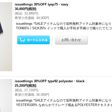
issuethings 30%OFF tyep75・navy
30,800円
(税別)
(
税込
:
33,880円
)
希望小売価格
:
44,000円
issuethings *SALEアイテムなので送料無料アイテム対象外にな
TON65% / SILK35% インドで職人が手紡ぎ手織りで織りたて
issuethings 30%OFF type92 polyester・black
25,200円
(税別)
(
税込
:
27,720円
)
希望小売価格
:
36,000円
issuethings *SALEアイテムなので送料無料アイテム対象外にな
YESTER100% なめらかでドレープ感あるPOLYESTERテキス