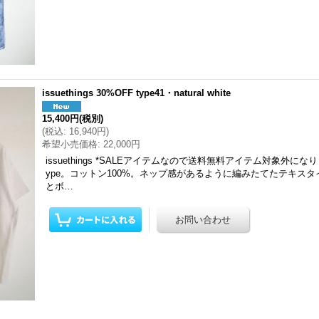
issuethings 30%OFF type41・natural white
15,400円
(税別)
(
税込
:
16,940円
)
希望小売価格
:
22,000円
issuethings *SALEアイテムなので送料無料アイテム対象外にな
ype。コットン100%。ネップ感があるように編みたてたテキス
とボ…