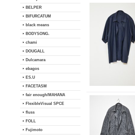
BELPER
BIFURCATUM
black means
BODYSONG.
chami
DOUGALL
Dulcamara
ebagos
ES.U
FACETASM
fair enough/MAHANA
FlexibleVisual SPCE
fluss
FOLL
Fujimoto