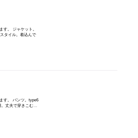
なります。 ジャケット。
キスタイル。着込んで
ます。 パンツ。type6
採用。丈夫で穿きこむ…