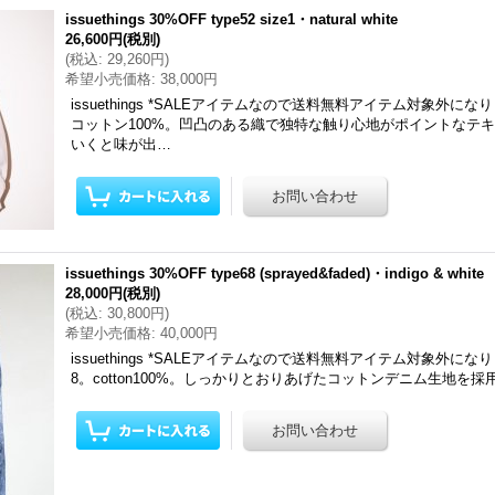
issuethings 30%OFF type52 size1・natural white
26,600円
(税別)
(
税込
:
29,260円
)
希望小売価格
:
38,000円
issuethings *SALEアイテムなので送料無料アイテム対象外に
コットン100%。凹凸のある織で独特な触り心地がポイントなテ
いくと味が出…
issuethings 30%OFF type68 (sprayed&faded)・indigo & white
28,000円
(税別)
(
税込
:
30,800円
)
希望小売価格
:
40,000円
issuethings *SALEアイテムなので送料無料アイテム対象外になり
8。cotton100%。しっかりとおりあげたコットンデニム生地を