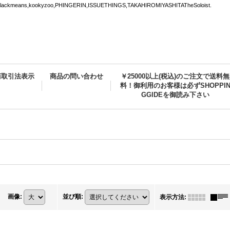
ns,kookyzoo,PHINGERIN,ISSUETHINGS,TAKAHIROMIYASHITATheSoloist.
商取引法表示
商品の問い合わせ
￥25000以上(税込)のご注文で送料無
料！御利用のお客様は必ずSHOPPI
GGIDEを御読み下さい
画像
:
並び順
:
表示方法
: