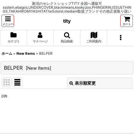
新潟のセレクトショップTITY 全国へ通販可
ssstein,ebagos,UNDERCOVER,blackmeans,kookyzoo,PHINGERIN,ISSUETHIN
GS,TAKAHIROMIYASHITATheSoloist.mediam取扱ブランドその他正規取り扱い
tity
メニュー
カート
カテゴリ
マイページ
商品検索
ご利用案内
ホーム
>
New Items
>
BELPER
BELPER
[
New Items
]
表示順変更
閉じる
0
件
表示数
:
並び順
:
絞り込む