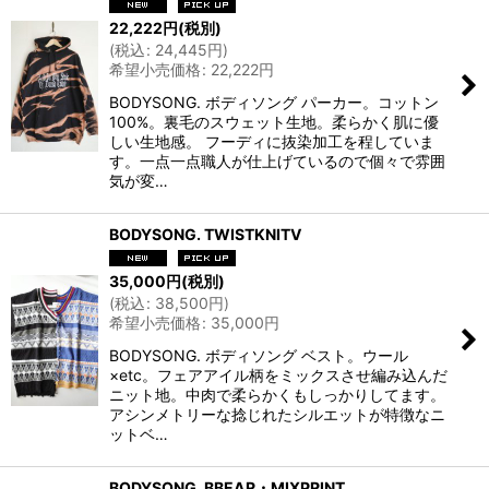
22,222
円
(税別)
(
税込
:
24,445
円
)
希望小売価格
:
22,222
円
BODYSONG. ボディソング パーカー。コットン
100%。裏毛のスウェット生地。柔らかく肌に優
しい生地感。 フーディに抜染加工を程していま
す。一点一点職人が仕上げているので個々で雰囲
気が変…
BODYSONG. TWISTKNITV
35,000
円
(税別)
(
税込
:
38,500
円
)
希望小売価格
:
35,000
円
BODYSONG. ボディソング ベスト。ウール
×etc。フェアアイル柄をミックスさせ編み込んだ
ニット地。中肉で柔らかくもしっかりしてます。
アシンメトリーな捻じれたシルエットが特徴なニ
ットベ…
BODYSONG. BBEAR・MIXPRINT