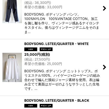
(
税込
:
36,300
円
)
希望小売価格
:
33,000
円
BODYSONG. ボディソング パンツ。
100%NYLON 100%VINTAGE COTTON。加工
を施し皺を作り、ヴィンテージ感あるナイロンテ
キスタイル。後ろはヴィンテージデニムをそのま
ま…
BODYSONG. LSTEE/QUARTER・WHITE
25,000
円
(税別)
(
税込
:
27,500
円
)
希望小売価格
:
25,000
円
BODYSONG. ボディソング ニットトップス。ポ
リエステル100%。ハイゲージ×ローゲージの組み
合わせで編んだ接結ジャージ素材を使用。表は編
み立てて裏面はガーゼのようなサラッとした生地
です。…
BODYSONG. LSTEE/QUARTER・BLACK