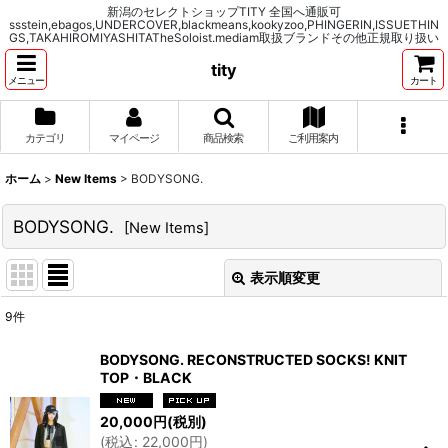
新潟のセレクトショップTITY 全国へ通販可
ssstein,ebagos,UNDERCOVER,blackmeans,kookyzoo,PHINGERIN,ISSUETHIN
GS,TAKAHIROMIYASHITATheSoloist.mediam取扱ブランドその他正規取り扱い
tity
メニュー
カート
カテゴリ
マイページ
商品検索
ご利用案内
ホーム
>
New Items
>
BODYSONG.
BODYSONG.
[
New Items
]
表示順変更
閉じる
9
件
表示数
:
BODYSONG. RECONSTRUCTED SOCKS! KNIT
TOP・BLACK
並び順
:
20,000
円
(税別)
(
税込
:
22,000
円
)
絞り込む