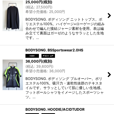
25,000
円
(税別)
(
税込
:
27,500
円
)
希望小売価格
:
25,000
円
BODYSONG. ボディソング ニットトップス。ポ
リエステル100%。ハイゲージ×ローゲージの組み
合わせで編んだ接結ジャージ素材を使用。表は編
み立てて裏面はガーゼのようなサラッとした生地
です。…
BODYSONG. BSSportswear2.0HS
36,000
円
(税別)
(
税込
:
39,600
円
)
希望小売価格
:
36,000
円
BODYSONG. ボディソング プルオーバー。ポリ
エステル100%。吸汗力・速乾性抜群のテキスタ
イルです。サラッとしていて肌に優しい生地感。
フットボールシャツをイメージしたスポーツシャ
ツ。…
BODYSONG. HOODIE/ACIDTUDOR