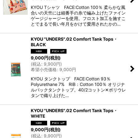
KYOU Tシャツ FACE:Cotton 100％ 柔らかな風
合いの天竺には細番手の糸で編み上げたファイン
ゲージジャージーを使用。フロスト加工を施すこ
とでまるで長い年月をかけて愛用されたかの…
KYOU "UNDERS".02 Comfort Tank Tops・
BLACK
9,000
円
(税別)
(
税込
:
9,900
円
)
希望小売価格
:
9,000
円
KYOU タンクトップ FACE:Cotton 93％
Polyurethane 7% RIB：Cotton 100％ オリジナ
ルパックタンクトップ。40/2コットン✕ポリウレ
タンで織り上げた…
KYOU "UNDERS".02 Comfort Tank Tops・
WHITE
9,000
円
(税別)
(
税込
:
9,900
円
)