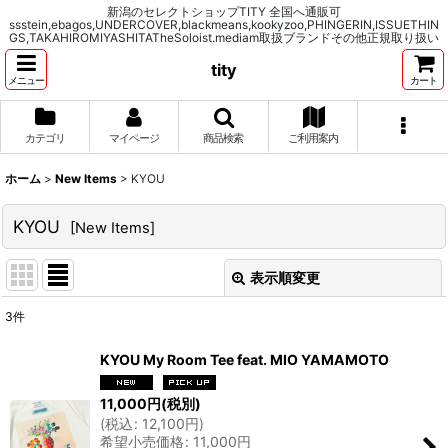
新潟のセレクトショップTITY 全国へ通販可
ssstein,ebagos,UNDERCOVER,blackmeans,kookyzoo,PHINGERIN,ISSUETHIN
GS,TAKAHIROMIYASHITATheSoloist.mediam取扱ブランドその他正規取り扱い
tity
メニュー
カート
カテゴリ
マイページ
商品検索
ご利用案内
ホーム
>
New Items
>
KYOU
KYOU
[
New Items
]
表示順変更
閉じる
3
件
表示数
:
KYOU My Room Tee feat. MIO YAMAMOTO
並び順
:
11,000
円
(税別)
(
税込
:
12,100
円
)
希望小売価格
:
11,000
円
絞り込む