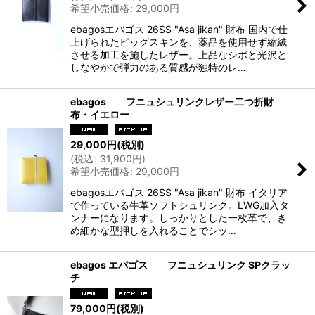
希望小売価格
:
29,000
円
ebagosエバゴス 26SS "Asa jikan" 財布 国内で仕
上げられたピッグスキンを、薬品を使用せず縮絨
させる加工を施したレザー。上品なシボと光沢と
しなやかで弾力のある質感が独特のレ…
ebagos フニュシュリンクレザー二つ折財
布・イエロー
29,000
円
(税別)
(
税込
:
31,900
円
)
希望小売価格
:
29,000
円
ebagosエバゴス 26SS "Asa jikan" 財布 イタリア
で作っている牛革ソフトシュリンク。LWG加入タ
ンナーになります。しっかりとした一枚革で、き
め細かな型押しを入れることでシッ…
ebagos エバゴス フニュシュリンク SPクラッ
チ
79,000
円
(税別)