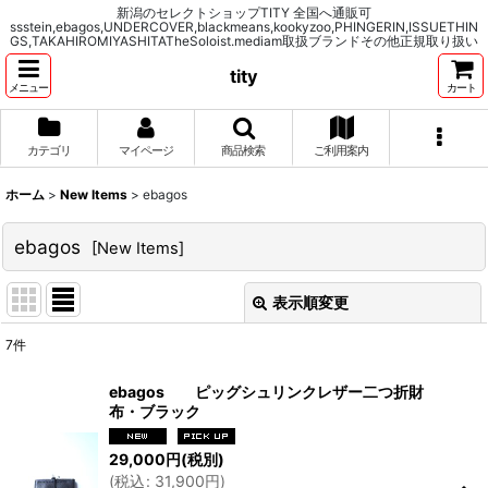
新潟のセレクトショップTITY 全国へ通販可
ssstein,ebagos,UNDERCOVER,blackmeans,kookyzoo,PHINGERIN,ISSUETHIN
GS,TAKAHIROMIYASHITATheSoloist.mediam取扱ブランドその他正規取り扱い
tity
メニュー
カート
カテゴリ
マイページ
商品検索
ご利用案内
ホーム
>
New Items
>
ebagos
ebagos
[
New Items
]
表示順変更
閉じる
7
件
表示数
:
ebagos ピッグシュリンクレザー二つ折財
布・ブラック
並び順
:
29,000
円
(税別)
(
税込
:
31,900
円
)
絞り込む