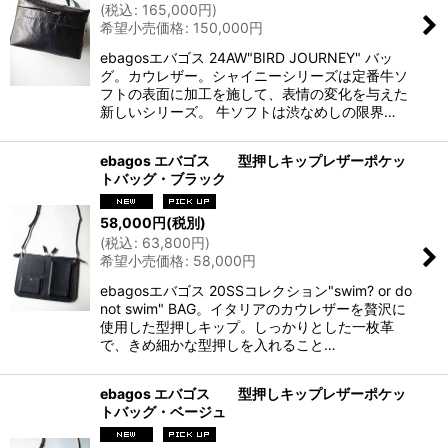
(
税込
:
165,000
円
)
希望小売価格
:
150,000
円
ebagosエバゴス 24AW"BIRD JOURNEY" バッ
グ。カウレザー。シャイニーシリーズは定番牛ソ
フトの表面に加工を施して、表情の変化を与えた
新しいシリーズ。 牛ソフトは渋なめしの限界…
ebagos エバゴス 型押しキップレザーポケッ
トバッグ・ブラック
58,000
円
(税別)
(
税込
:
63,800
円
)
希望小売価格
:
58,000
円
ebagosエバゴス 20SSコレクション"swim? or do
not swim" BAG。イタリアのカウレザーを贅沢に
使用した型押しキップ。しっかりとした一枚革
で、きめ細かな型押しを入れること…
ebagos エバゴス 型押しキップレザーポケッ
トバッグ・ベージュ