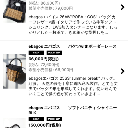
(
税込
:
86,900
円
)
希望小売価格
:
79,000
円
ebagosエバゴス 26AW"ROBA・GOS" バッグ カ
ーフレザー×籐 イタリアで作っている牛革ソフト
シュリンク。LWG加入タンナーになります。しっ
かりとした一枚革で、きめ細かな型押しを…
ebagos エバゴス バケツwithボーダーレース
66,000
円
(税別)
(
税込
:
72,600
円
)
希望小売価格
:
66,000
円
ebagosエバゴス 25SS"summer break" バッグ。
紅籐。 天然の籐を丁寧に編み込み製作。とても丈
夫でバッグの形を形成してくれます。使い込んで
いくことで籐の色が変わっていきます…
ebagos エバゴス ソフトバニティ シャイニー
BLK
150,000
円
(税別)