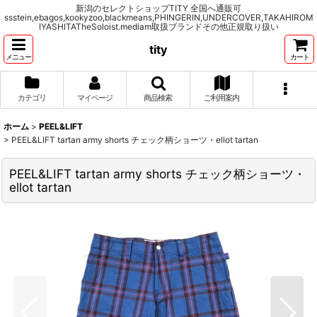
新潟のセレクトショップTITY 全国へ通販可
ssstein,ebagos,kookyzoo,blackmeans,PHINGERIN,UNDERCOVER,TAKAHIROM
IYASHITATheSoloist.mediam取扱ブランドその他正規取り扱い
tity
メニュー
カート
カテゴリ
マイページ
商品検索
ご利用案内
ホーム
>
PEEL&LIFT
>
PEEL&LIFT tartan army shorts チェック柄ショーツ・ellot tartan
PEEL&LIFT tartan army shorts チェック柄ショーツ・
ellot tartan