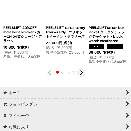
PEEL&LIFT 40%OFF
PEEL&LIFT tartan army
PEEL&LIFTtartan box
moleskine knickers カ
trousers N/L エリオッ
jacket タータンチェッ
ーゴ七分丈ショーツ・ブ
トタータントラウザーズ
クジャケット・black
ラック
watch weathered
23,000
円
(税別)
10,800
円
(税別)
(
税込
:
25,300
円
)
(
税込
:
11,880
円
)
希望小売価格
:
23,000
円
38,000
円
(税別)
希望小売価格
:
18,000
円
(
税込
:
41,800
円
)
希望小売価格
:
38,000
円
ホーム
ショッピングカート
マイページ
お気に入り