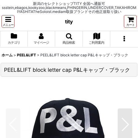
新潟のセレクトショップTITY 全国へ通販可
ssstein,ebagos,kookyzoo,blackmeans,PHINGERIN,UNDERCOVER,TAKAHIROM
IYASHITATheSoloist.mediam取扱ブランドその他正規取り扱い
tity
メニュー
カート
カテゴリ
マイページ
商品検索
ご利用案内
ホーム
>
PEEL&LIFT
>
PEEL&LIFT block letter cap P&Lキャップ・ブラック
PEEL&LIFT block letter cap P&Lキャップ・ブラック