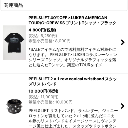
関連商品
PEEL&LIFT 40%OFF ×LUKER AMERICAN
TOUR/C-CREW.SS プリントTシャツ・ブラック
4,800
円
(税別)
(
税込
:
5,280
円
)
希望小売価格
:
8,000
円
*SALEアイテムなので送料無料アイテム対象外に
なります。 PEEL&LIFT×LUKERコラボレーション
シリーズ Tシャツ。オリジナルグラフィックを落
とし込んだTシャツ。架空のTOURをイメ…
PEEL&LIFT 2 x 1 row conical wristband スタッ
ズリストバンド
10,000
円
(税別)
(
税込
:
11,000
円
)
希望小売価格
:
10,000
円
PEEL&LIFT リストバンド。ラムレザー。ジョニー
ロットンが愛用していた２x１列に並んだコニカ
ル鋲のリストバンドをイメージソースにヴィンテ
ージ風に仕上げました。スタッズやドットボタン