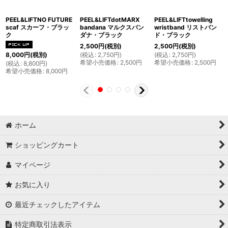
PEEL&LIFTNO FUTURE
PEEL&LIFTdotMARX
PEEL&LIFTtowelling
scaf スカーフ・ブラッ
bandana マルクスバン
wristband リストバン
ク
ダナ・ブラック
ド・ブラック
2,500
円
(税別)
2,500
円
(税別)
(
税込
:
2,750
円
)
(
税込
:
2,750
円
)
8,000
円
(税別)
希望小売価格
:
2,500
円
希望小売価格
:
2,500
円
(
税込
:
8,800
円
)
希望小売価格
:
8,000
円
ホーム
ショッピングカート
マイページ
お気に入り
最近チェックしたアイテム
特定商取引法表示