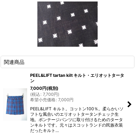
関連商品
PEEL&LIFT tartan kilt キルト・エリオットタータ
ン
7,000
円
(税別)
(
税込
:
7,700
円
)
希望小売価格
:
7,000
円
PEEL&LIFT キルト。コットン100％。柔らかいソ
フトな風合いのエリオットタータンチェック生
地。ボンテージパンツに取り付けるためのタータ
ンキルトです。元々はスコットランドの民族衣装
だったキルト…