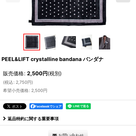
PEEL&LIFT crystalline bandana バンダナ
販売価格
:
2,500
円
(税別)
(
税込
:
2,750
円
)
希望小売価格
:
2,500
円
Facebookでシェア
返品特約に関する重要事項
お問い合わせ