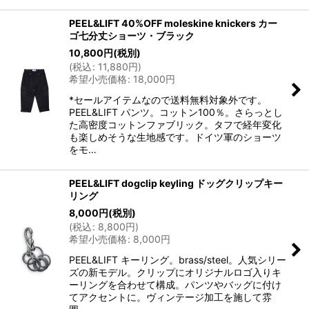
PEEL&LIFT 40%OFF moleskine knickers カー
ゴ七分丈ショーツ・ブラック
10,800
円
(税別)
(
税込
:
11,880
円
)
希望小売価格
:
18,000
円
*セールアイテムなので送料無料対象外です。
PEEL&LIFT パンツ。コットン100％。さらっとし
た高密度コットンファブリック。タフで経年変化
も楽しめそうな生地感です。ドイツ軍のショーツ
をモ…
PEEL&LIFT dogclip keyling ドッグクリップキー
リング
8,000
円
(税別)
(
税込
:
8,800
円
)
希望小売価格
:
8,000
円
PEEL&LIFT キーリング。brass/steel。人気シリー
ズの新モデル。クリップにオリジナルロゴ入りキ
ーリングを合わせて構成。パンツやバッグに付け
てアクセントに。ヴィンテージ加工を施して雰