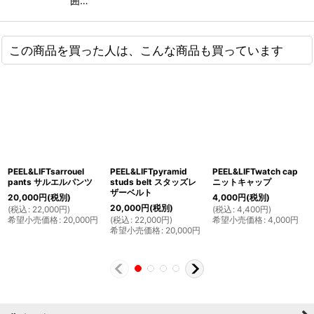
囲…
この商品を買った人は、こんな商品も買っています
PEEL&LIFTsarrouel
PEEL&LIFTpyramid
PEEL&LIFTwatch cap
pants サルエルパンツ
studs belt スタッズレ
ニットキャップ
ザーベルト
20,000
円
(税別)
4,000
円
(税別)
20,000
円
(税別)
(
税込
:
22,000
円
)
(
税込
:
4,400
円
)
希望小売価格
:
20,000
円
(
税込
:
22,000
円
)
希望小売価格
:
4,000
円
希望小売価格
:
20,000
円