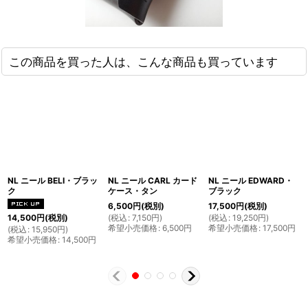
この商品を買った人は、こんな商品も買っています
NL ニール BELI・ブラッ
NL ニール CARL カード
NL ニール EDWARD・
ク
ケース・タン
ブラック
6,500
円
(税別)
17,500
円
(税別)
(
税込
:
7,150
円
)
(
税込
:
19,250
円
)
14,500
円
(税別)
希望小売価格
:
6,500
円
希望小売価格
:
17,500
円
(
税込
:
15,950
円
)
希望小売価格
:
14,500
円