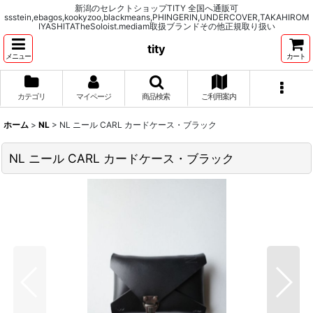
新潟のセレクトショップTITY 全国へ通販可
ssstein,ebagos,kookyzoo,blackmeans,PHINGERIN,UNDERCOVER,TAKAHIROM
IYASHITATheSoloist.mediam取扱ブランドその他正規取り扱い
tity
メニュー
カート
カテゴリ
マイページ
商品検索
ご利用案内
ホーム
>
NL
>
NL ニール CARL カードケース・ブラック
NL ニール CARL カードケース・ブラック