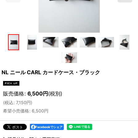
NL ニール CARL カードケース・ブラック
販売価格
:
6,500
円
(税別)
(
税込
:
7,150
円
)
希望小売価格
:
6,500
円
Facebookでシェア