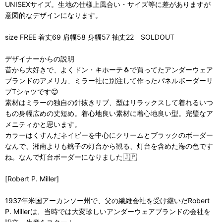
UNISEXサイズ。生地の仕様上風合い・サイズ等に差がありますが
意図的なデザインになります。
size FREE 着丈69 肩幅58 身幅57 袖丈22 SOLDOUT
デザイナーからの説明
昔から大好きで、よくドン・キホーテ🐧で買ってたアンダーウェア
ブランドのアメリカ、ミラー社に別注して作ったパネルボーダーリ
ブTシャツです😊
素材はミラーの独自の針抜きリブ、型はリラックスして着れるいつ
もの身幅広めの丈短め。着心地良い素材に着心地良い型。完璧なア
メニティかと思います。
カラーはくすんだネイビーを中心にクリームとブラックのボーダー
なんで、湘南よりも銚子の灯台から観る、灯台を含めた海の色です
ね。なんで灯台ボーダーになりました🇯🇵
[Robert P. Miller]
1937年米国アーカンソー州で、父の繊維会社を受け継いだRobert
P. Millerは、当時では大変珍しいアンダーウェアブランドの会社を