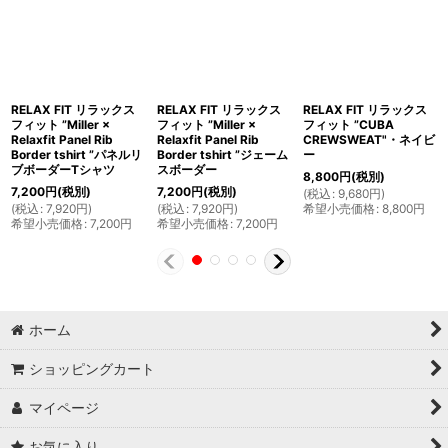
RELAX FIT リラックス
RELAX FIT リラックス
RELAX FIT リラックス
フィット ”Miller ×
フィット ”Miller ×
フィット ”CUBA
Relaxfit Panel Rib
Relaxfit Panel Rib
CREWSWEAT"・ネイビ
Border tshirt ”パネルリ
Border tshirt ”ジェーム
ー
ブボーダーTシャツ
スボーダー
8,800
円
(税別)
7,200
円
(税別)
7,200
円
(税別)
(
税込
:
9,680
円
)
(
税込
:
7,920
円
)
(
税込
:
7,920
円
)
希望小売価格
:
8,800
円
希望小売価格
:
7,200
円
希望小売価格
:
7,200
円
ホーム
ショッピングカート
マイページ
お気に入り