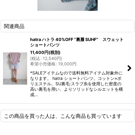
関連商品
hatra ハトラ 40%OFF ”裏履 SUHF” スウェット
ショートパンツ
11,400
円
(税別)
(
税込
:
12,540
円
)
希望小売価格
:
19,000
円
*SALEアイテムなので送料無料アイテム対象外に
なります。 hatra ショートパンツ。コットン×ポ
リエステル。SU裏毛:スラブ糸を使用した密度の
高い裏毛を用い、よりソリッドなシルエットを構
成…
この商品を買った人は、こんな商品も買っています