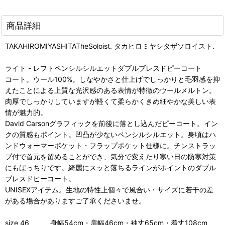
商品詳細
TAKAHIROMIYASHITATheSoloist. タカヒロミヤシタザソロイスト.
ライト - レフトペンシルシルエットダブルブレスドピーコート
コート。ウール100%。しなやかさと仕上げでしっかりと毛羽感を抑
えたことによる上質な光沢感のある表情が特徴のウールメルトン。
肉厚でしっかりしていますが軽くて柔らかくきめ細やかな美しい表
情が魅力的。
David Carsonグラフィックを前後に落とし込んだピーコート。イン
クの質感もポイント。凹凸が少ないペンシルシルエット。身頃はハ
ンドウォーマーポケット・フラップポケット仕様に。チンストラッ
プ付で首元を留めることができ、気分で変えたり寒い日の防寒対策
にもばっちりです。綺麗にスッと落ちるラインがポイントのダブル
ブレスドピーコート。
UNISEXアイテム。生地の特性上個々で風合い・サイズに若干の差
がある場合がありますご了承くださいませ。
size 46 身幅54cm・肩幅46cm・袖丈65cm・着丈108cm