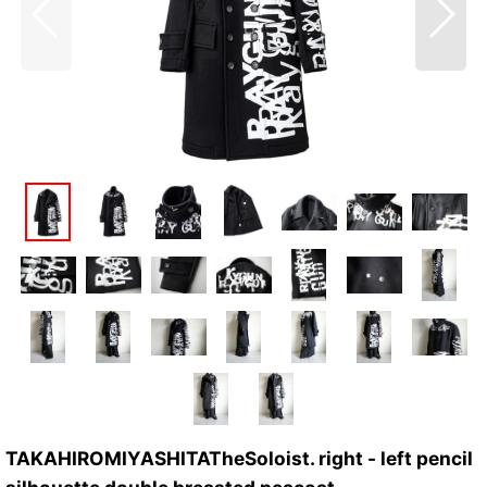
TAKAHIROMIYASHITATheSoloist. right - left pencil