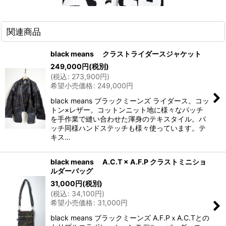
関連商品
black means クラストライダースジャケット
249,000
円
(税別)
(
税込
:
273,900
円
)
希望小売価格
:
249,000
円
black means ブラックミーンズ ライダース。コッ
トン×レザー。コットンニット地に様々なパッチ
を手作業で縫い合わせた渾身のテキスタイル。パ
ッチ同様ハンドステッチも様々使っています。テ
キス…
black means A.C.T × A.F.P クラストミニショ
ルダーバッグ
31,000
円
(税別)
(
税込
:
34,100
円
)
希望小売価格
:
31,000
円
black means ブラックミーンズ A.F.PｘA.C.Tとの