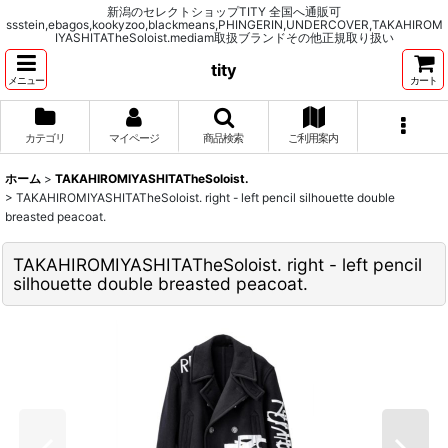
新潟のセレクトショップTITY 全国へ通販可
ssstein,ebagos,kookyzoo,blackmeans,PHINGERIN,UNDERCOVER,TAKAHIROM
IYASHITATheSoloist.mediam取扱ブランドその他正規取り扱い
tity
メニュー
カート
カテゴリ
マイページ
商品検索
ご利用案内
ホーム
>
TAKAHIROMIYASHITATheSoloist.
>
TAKAHIROMIYASHITATheSoloist. right - left pencil silhouette double
breasted peacoat.
TAKAHIROMIYASHITATheSoloist. right - left pencil
silhouette double breasted peacoat.