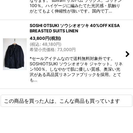
なります。 sulvam サルバム ソックス。コットン
100％。ハイゲージに編みたてた光沢感・肌触り
がとてもよく伸縮性が強いです。国内で丁…
SOSHI OTSUKI ソウシオオツキ 40%OFF KESA
BREASTED SUITS LINEN
43,800
円
(税別)
(
税込
:
48,180
円
)
希望小売価格
:
73,000
円
*セールアイテムなので送料無料対象外です。
SOSHIOTSUKI ソウシオオツキ ジャケット。リネ
ン100％。しなやかで肌に優しい質感、奥深い光
沢がある高品質リネンファブリックを採用。とて
も…
この商品を買った人は、こんな商品も買っています