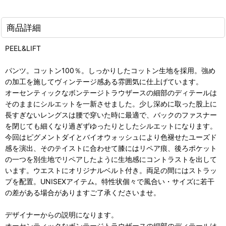
商品詳細
PEEL&LIFT
パンツ。コットン100％。しっかりしたコットン生地を採用。強め
の加工を施してヴィンテージ感ある雰囲気に仕上げています。
オーセンティックなボンテージトラウザースの細部のディテールは
そのままにシルエットを一新させました。少し深めに取った股上に
長すぎないレングスは腰で穿いた時に最適で、バックのファスナー
を閉じても細くなり過ぎずゆったりとしたシルエットになります。
今回はピグメントダイとバイオウォッシュにより色褪せたユーズド
感を演出、そのテイストに合わせて膝にはリペア痕、後ろポケット
の一つを別生地でリペアしたように生地感にコントラストを出して
います。ウエストにオリジナルベルト付き。両足の間にはストラッ
プを配置。UNISEXアイテム。特性状個々で風合い・サイズに若干
の差がある場合がありますご了承くださいませ。
デザイナーからの説明になります。
オーセンティックなボンテージトラウザースの細部のディテールは