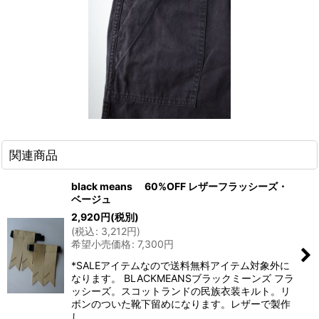
関連商品
black means 60%OFF レザーフラッシーズ・
ベージュ
2,920
円
(税別)
(
税込
:
3,212
円
)
希望小売価格
:
7,300
円
*SALEアイテムなので送料無料アイテム対象外に
なります。 BLACKMEANSブラックミーンズ フラ
ッシーズ。スコットランドの民族衣装キルト。リ
ボンのついた靴下留めになります。レザーで製作
し…