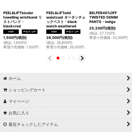
PEEL&LIFTbicolor
PEEL&LIFTodd
BELPER40%OFF
towelling wristband リ
waistcoat タータンチェ
TWISTED DENIM
ストバンド・
ックベスト・black
PANTS・indigo
black×red
watch weathered
25,200
円
(税別)
(
税込
:
27,720
円
)
希望小売価格
:
42,000
円
1,500
円
(税別)
26,000
円
(税別)
(
税込
:
1,650
円
)
(
税込
:
28,600
円
)
希望小売価格
:
1,500
円
希望小売価格
:
26,000
円
ホーム
ショッピングカート
マイページ
お気に入り
最近チェックしたアイテム