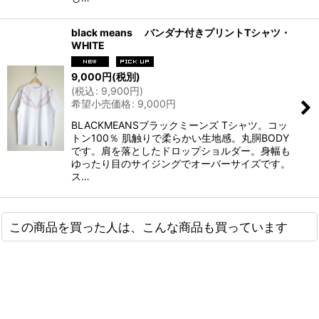
black means バンダナ付きプリントTシャツ・
WHITE
9,000
円
(税別)
(
税込
:
9,900
円
)
希望小売価格
:
9,000
円
BLACKMEANSブラックミーンズ Tシャツ。コッ
トン100％ 肌触りで柔らかい生地感。丸胴BODY
です。肩を落としたドロップショルダー。身幅も
ゆったり目のサイジングでオーバーサイズです。
ス…
この商品を買った人は、こんな商品も買っています