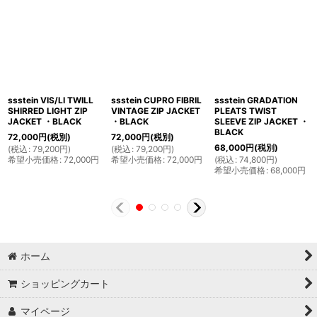
ssstein VIS/LI TWILL
ssstein CUPRO FIBRIL
ssstein GRADATION
SHIRRED LIGHT ZIP
VINTAGE ZIP JACKET
PLEATS TWIST
JACKET ・BLACK
・BLACK
SLEEVE ZIP JACKET ・
BLACK
72,000
円
(税別)
72,000
円
(税別)
68,000
円
(税別)
(
税込
:
79,200
円
)
(
税込
:
79,200
円
)
希望小売価格
:
72,000
円
希望小売価格
:
72,000
円
(
税込
:
74,800
円
)
希望小売価格
:
68,000
円
ホーム
ショッピングカート
マイページ