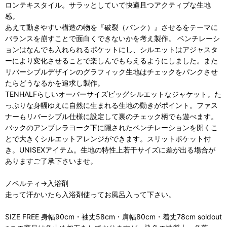
ロンテキスタイル。サラッとしていて快適且つアクティブな生地
感。
あえて動きやすい構造の物を『破裂（パンク）』させるをテーマに
バランスを崩すことで面白くできないかを考え製作。 ベンチレーシ
ョンはなんでも入れられるポケットにし、シルエットはアジャスタ
ーにより変化させることで楽しんでもらえるようにしました。また
リバーシブルデザインのグラフィック生地はチェックをパンクさせ
たらどうなるかを追求し製作。
TENHALFらしいオーバーサイズビッグシルエットなジャケット。た
っぷりな身幅ゆえに自然に生まれる生地の動きがポイント。ファス
ナーもリバーシブル仕様に設定して裏のチェック柄でも遊べます。
バックのアンブレラヨーク下に隠されたベンチレーションを開くこ
とで大きくシルエットアレンジができます。スリットポケット付
き。UNISEXアイテム。生地の特性上若干サイズに差が出る場合が
ありますご了承下さいませ。
ノベルティ→入浴剤
走って汗かいたら入浴剤使ってお風呂入って下さい。
SIZE FREE 身幅90cm・袖丈58cm・肩幅80cm・着丈78cm soldout