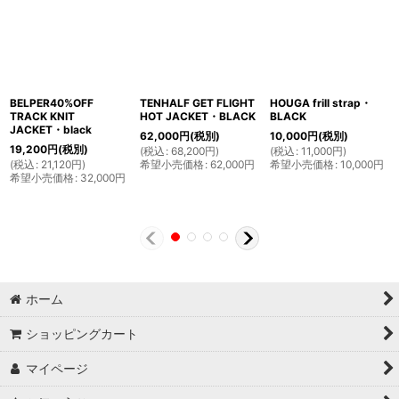
BELPER40%OFF
TENHALF GET FLIGHT
HOUGA frill strap・
TRACK KNIT
HOT JACKET・BLACK
BLACK
JACKET・black
62,000
円
(税別)
10,000
円
(税別)
19,200
円
(税別)
(
税込
:
68,200
円
)
(
税込
:
11,000
円
)
(
税込
:
21,120
円
)
希望小売価格
:
62,000
円
希望小売価格
:
10,000
円
希望小売価格
:
32,000
円
ホーム
ショッピングカート
マイページ