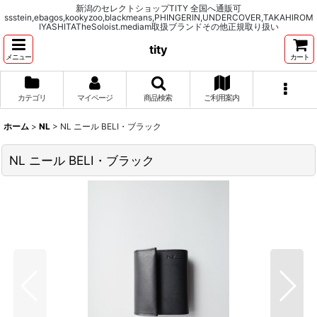
新潟のセレクトショップTITY 全国へ通販可
ssstein,ebagos,kookyzoo,blackmeans,PHINGERIN,UNDERCOVER,TAKAHIROM
IYASHITATheSoloist.mediam取扱ブランドその他正規取り扱い
tity
メニュー
カート
カテゴリ
マイページ
商品検索
ご利用案内
ホーム
>
NL
>
NL ニール BELI・ブラック
NL ニール BELI・ブラック