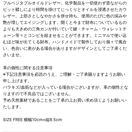
フルベジタブルオイルドレザー。化学製品を一切使わず昔ながらの
ピット鞣しにより時間を掛けてじっくりとオイルを浸透させたカウ
レザー。上部さとしなやかさを併せ持ち、使用のたびに色の深みや
艶が増してエイジングします。開くと今まで財布についているもの
よりも大きめの三角カンが付いていて鍵・チャーム・ウォレットチ
ェーン等々とコンビを組ませることができます。ミニマルで使い込
むほど味が出てくる財布。ハンドメイドで製作しており個々で風合
い、色合いに差がある場合がありますがデザインとしてご了承くだ
さいませ。
革の個性に関する注意事項
※下記注意事項を必読のうえ、ご理解・ご了承賜りますようお願い
申し上げます。
バラキズ/血筋などが入っている場合がございますが、革の個性とな
りますので不良品ではございません。
予め天然素材であることをご了承の上お買い求め頂くようお願いい
たします。
SIZE FREE 横幅10cm×縦8.5cm