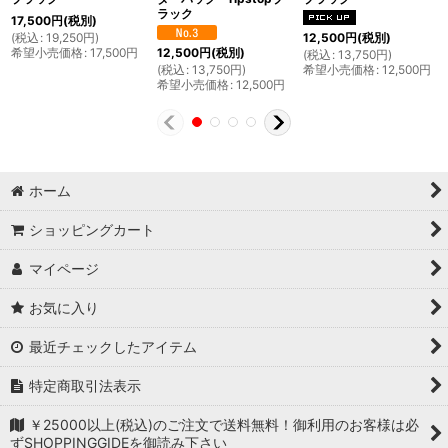
ラック
17,500
円
(税別)
(
税込
:
19,250
円
)
12,500
円
(税別)
希望小売価格
:
17,500
円
12,500
円
(税別)
(
税込
:
13,750
円
)
(
税込
:
13,750
円
)
希望小売価格
:
12,500
円
希望小売価格
:
12,500
円
ホーム
ショッピングカート
マイページ
お気に入り
最近チェックしたアイテム
特定商取引法表示
￥25000以上(税込)のご注文で送料無料！御利用のお客様は必
ずSHOPPINGGIDEを御読み下さい