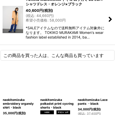
シャツドレス・オレンジ×ブラック
40,600
円
(税別)
(
税込
:
44,660
円
)
希望小売価格
:
58,000
円
*SALEアイテムなので送料無料アイテム対象外に
なります。 TOKIKO MURAKAMI Women's wear
fashion label established in 2014, ba…
この商品を買った人は、こんな商品も買っています
naokitomizuka
naokitomizuka
naokitomizuka Lace
embroidery organdy
polkadot print cycring
pants ・black
shirt・black
shorts・black
34,000
円
(税別)
35,000
円
(税別)
(
税込
:
37,400
円
)