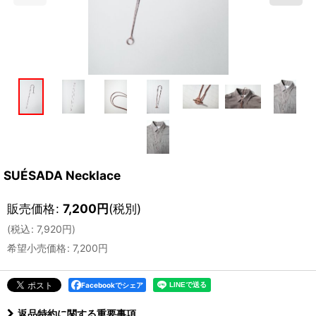
SUÉSADA Necklace
販売価格
:
7,200
円
(税別)
(
税込
:
7,920
円
)
希望小売価格
:
7,200
円
Facebookでシェア
返品特約に関する重要事項