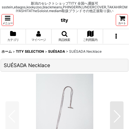
新潟のセレクトショップTITY 全国へ通販可
ssstein,ebagos,kookyzoo,blackmeans,PHINGERIN,UNDERCOVER,TAKAHIROM
IYASHITATheSoloist.mediam取扱ブランドその他正規取り扱い
tity
メニュー
カート
カテゴリ
マイページ
商品検索
ご利用案内
ホーム
>
TITY SELECTION
>
SUÉSADA
>
SUÉSADA Necklace
SUÉSADA Necklace