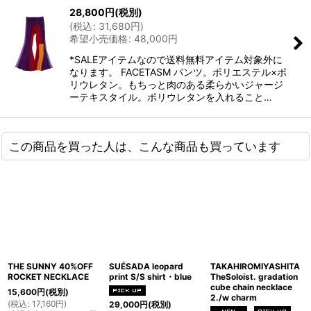
28,800
円
(税別)
(
税込
:
31,680
円
)
希望小売価格
:
48,000
円
*SALEアイテムなので送料無料アイテム対象外に
なります。 FACETASM パンツ。ポリエステル×ポ
リウレタン。もちっと肉のある柔らかいジャージ
ーテキスタイル。ポリウレタンを入れること…
この商品を買った人は、こんな商品も買っています
THE SUNNY 40%OFF
SUÉSADA leopard
TAKAHIROMIYASHITA
ROCKET NECKLACE
print S/S shirt・blue
TheSoloist. gradation
cube chain necklace
15,600
円
(税別)
2./w charm
(
税込
:
17,160
円
)
29,000
円
(税別)