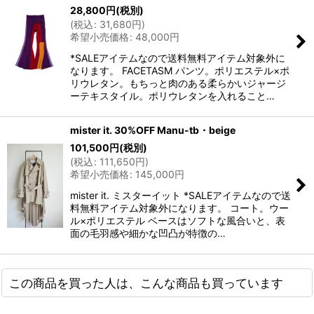
28,800
円
(税別)
(
税込
:
31,680
円
)
希望小売価格
:
48,000
円
*SALEアイテムなので送料無料アイテム対象外に
なります。 FACETASM パンツ。ポリエステル×ポ
リウレタン。もちっと肉のある柔らかいジャージ
ーテキスタイル。ポリウレタンを入れること…
mister it. 30%OFF Manu-tb・beige
101,500
円
(税別)
(
税込
:
111,650
円
)
希望小売価格
:
145,000
円
mister it. ミスターイット *SALEアイテムなので送
料無料アイテム対象外になります。 コート。ウー
ル×ポリエステル ベースはソフトな風合いと、表
面の毛羽感や細かな凹凸が特徴の…
この商品を買った人は、こんな商品も買っています