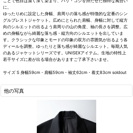
ことで色目は濃く深く染まり、ハリ・コシを持たせた独特な風合い
に。
ゆったりめに設定した身幅、肩周りの落ち感が特徴的な定番のシン
グルブレストジャケット。広めにとられた肩幅、身幅に対して縦方
向のシルエットの出るよう肩周りの山の角度、袖の長さを調整。広
めの身幅ながら綺麗な落ち感・縦方向のシルエットを出していま
す。クラシックな印象とモードの印象の双方の雰囲気が出るよう各
ディールを調整。ゆったりと落ち感が綺麗なシルエット。毎期人気
のあるジャケットシリーズです。UNISEXアイテム。生地の特性上
若干サイズに差が出る場合がありますご了承下さいませ。
サイズ S 身幅59cm・肩幅59cm・袖丈62cm・着丈83cm soldout
他の写真