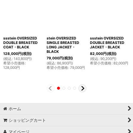
ssstein OVERSIZED
stein OVERSIZED
ssstein OVERSIZED
DOUBLE BREASTED
SINGLE BREASTED
DOUBLE BREASTED
COAT・BLACK
LONG JACKET・
JACKET・BLACK
BLACK
128,000
円
(税別)
82,000
円
(税別)
79,000
円
(税別)
(
税込
:
140,800
円
)
(
税込
:
90,200
円
)
希望小売価格
:
(
税込
:
86,900
円
)
希望小売価格
:
82,000
円
128,000
円
希望小売価格
:
79,000
円
ホーム
ショッピングカート
マイページ