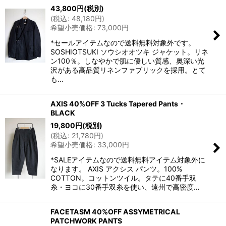
43,800
円
(税別)
(
税込
:
48,180
円
)
希望小売価格
:
73,000
円
*セールアイテムなので送料無料対象外です。
SOSHIOTSUKI ソウシオオツキ ジャケット。リネ
ン100％。しなやかで肌に優しい質感、奥深い光
沢がある高品質リネンファブリックを採用。とて
も…
AXIS 40%OFF 3 Tucks Tapered Pants・
BLACK
19,800
円
(税別)
(
税込
:
21,780
円
)
希望小売価格
:
33,000
円
*SALEアイテムなので送料無料アイテム対象外に
なります。 AXIS アクシス パンツ。100%
COTTON。コットンツイル。タテに40番手双
糸・ヨコに30番手双糸を使い、遠州で高密度…
FACETASM 40%OFF ASSYMETRICAL
PATCHWORK PANTS