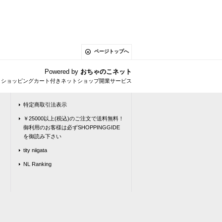
ページトップへ
Powered by
おちゃのこネット
とショッピングカート付きネットショップ開業サービス
特定商取引法表示
￥25000以上(税込)のご注文で送料無料！
御利用のお客様は必ずSHOPPINGGIDE
を御読み下さい
tity niigata
NL Ranking