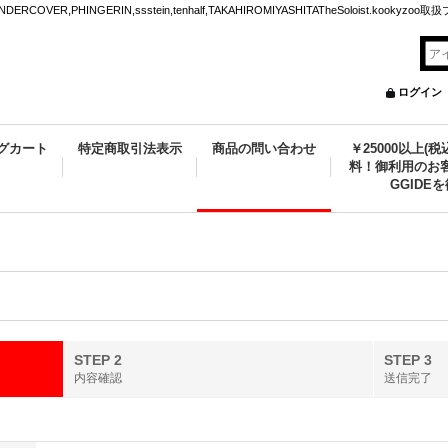
VER,PHINGERIN,ssstein,tenhalf,TAKAHIROMIYASHITATheSoloist.kookyz
ログイン
グカート
特定商取引法表示
商品の問い合わせ
￥25000以上(
料！御利用のお客
GGIDE
STEP 2
STEP 3
内容確認
送信完了