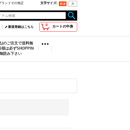
oo取扱ブランドその他正
文字サイズ
:
0
カートの中身
新規登録はこちら
税込)のご注文で送料無
様は必ずSHOPPIN
を御読み下さい