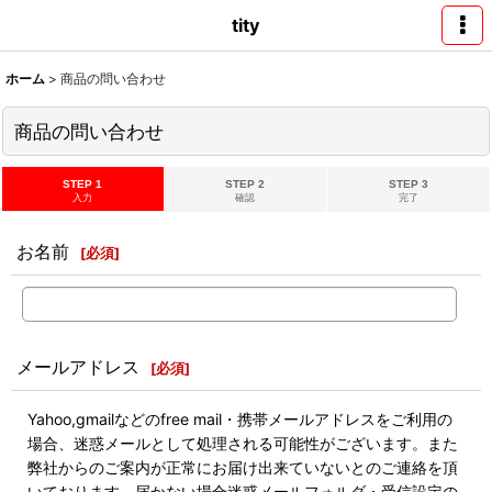
tity
ホーム
>
商品の問い合わせ
商品の問い合わせ
STEP 1
STEP 2
STEP 3
入力
確認
完了
お名前
[
必須
]
メールアドレス
[
必須
]
Yahoo,gmailなどのfree mail・携帯メールアドレスをご利用の
場合、迷惑メールとして処理される可能性がございます。また
弊社からのご案内が正常にお届け出来ていないとのご連絡を頂
いております。届かない場合迷惑メールフォルダ・受信設定の