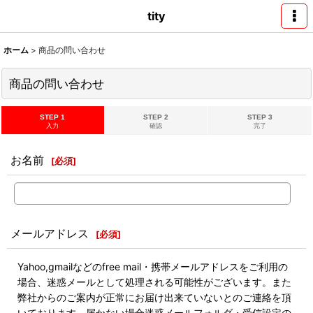
tity
ホーム
>
商品の問い合わせ
商品の問い合わせ
STEP 1
STEP 2
STEP 3
入力
確認
完了
お名前
[
必須
]
メールアドレス
[
必須
]
Yahoo,gmailなどのfree mail・携帯メールアドレスをご利用の
場合、迷惑メールとして処理される可能性がございます。また
弊社からのご案内が正常にお届け出来ていないとのご連絡を頂
いております。届かない場合迷惑メールフォルダ・受信設定の