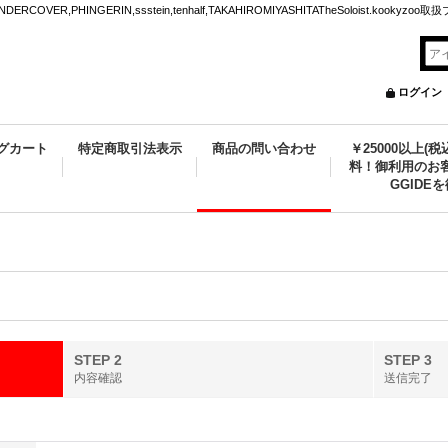
VER,PHINGERIN,ssstein,tenhalf,TAKAHIROMIYASHITATheSoloist.kookyz
ログイン
グカート
特定商取引法表示
商品の問い合わせ
￥25000以上(
料！御利用のお客
GGIDE
STEP 2
STEP 3
内容確認
送信完了