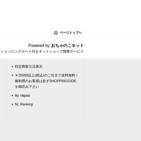
ページトップへ
Powered by
おちゃのこネット
とショッピングカート付きネットショップ開業サービス
特定商取引法表示
￥25000以上(税込)のご注文で送料無料！
御利用のお客様は必ずSHOPPINGGIDE
を御読み下さい
tity niigata
NL Ranking