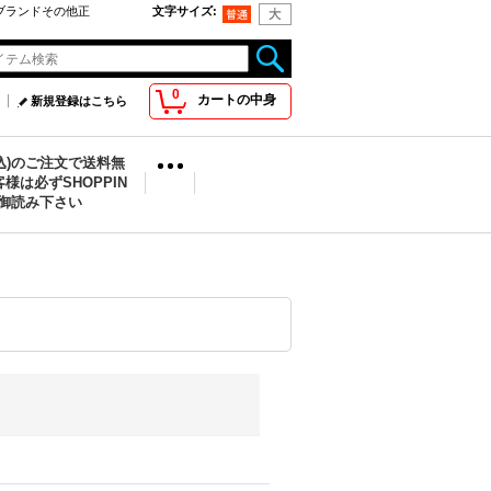
oo取扱ブランドその他正
文字サイズ
:
0
カートの中身
新規登録はこちら
税込)のご注文で送料無
様は必ずSHOPPIN
を御読み下さい