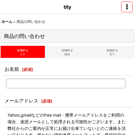
tity
ホーム
>
商品の問い合わせ
商品の問い合わせ
STEP 1
STEP 2
STEP 3
入力
確認
完了
お名前
[
必須
]
メールアドレス
[
必須
]
Yahoo,gmailなどのfree mail・携帯メールアドレスをご利用の
場合、迷惑メールとして処理される可能性がございます。また
弊社からのご案内が正常にお届け出来ていないとのご連絡を頂
いております。届かない場合迷惑メールフォルダ・受信設定の