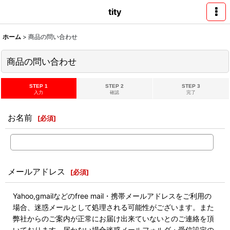
tity
ホーム
>
商品の問い合わせ
商品の問い合わせ
STEP 1
STEP 2
STEP 3
入力
確認
完了
お名前
[
必須
]
メールアドレス
[
必須
]
Yahoo,gmailなどのfree mail・携帯メールアドレスをご利用の
場合、迷惑メールとして処理される可能性がございます。また
弊社からのご案内が正常にお届け出来ていないとのご連絡を頂
いております。届かない場合迷惑メールフォルダ・受信設定の