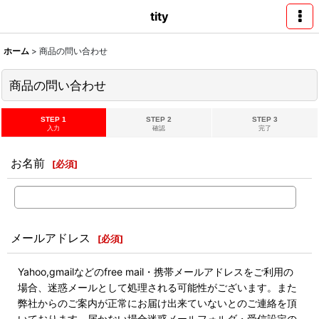
tity
ホーム
>
商品の問い合わせ
商品の問い合わせ
STEP 1
STEP 2
STEP 3
入力
確認
完了
お名前
[
必須
]
メールアドレス
[
必須
]
Yahoo,gmailなどのfree mail・携帯メールアドレスをご利用の
場合、迷惑メールとして処理される可能性がございます。また
弊社からのご案内が正常にお届け出来ていないとのご連絡を頂
いております。届かない場合迷惑メールフォルダ・受信設定の